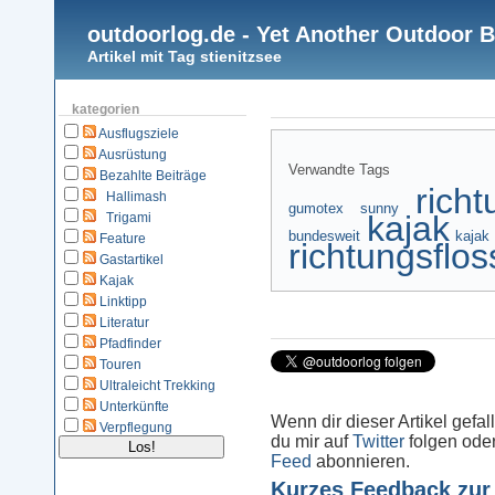
outdoorlog.de - Yet Another Outdoor 
Artikel mit Tag stienitzsee
kategorien
Ausflugsziele
Ausrüstung
Verwandte Tags
Bezahlte Beiträge
richt
Hallimash
gumotex sunny
kajak
Trigami
bundesweit
kajak
Feature
richtungsflos
Gastartikel
Kajak
Linktipp
Literatur
Pfadfinder
Touren
Ultraleicht Trekking
Unterkünfte
Wenn dir dieser Artikel gefal
Verpflegung
du mir auf
Twitter
folgen ode
Feed
abonnieren.
Kurzes Feedback zur