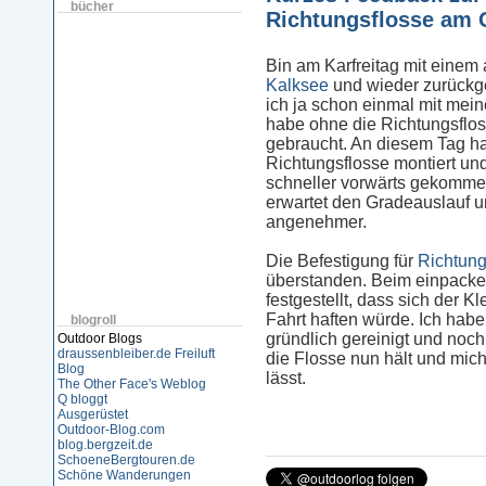
bücher
Richtungsflosse am 
Bin am Karfreitag mit einem
Kalksee
und wieder zurückge
ich ja schon einmal mit mei
habe ohne die Richtungsflos
gebraucht. An diesem Tag ha
Richtungsflosse montiert un
schneller vorwärts gekommen
erwartet den Gradeauslauf 
angenehmer.
Die Befestigung für
Richtung
überstanden. Beim einpacke
festgestellt, dass sich der K
Fahrt haften würde. Ich hab
blogroll
gründlich gereinigt und noch 
Outdoor Blogs
draussenbleiber.de
Freiluft
die Flosse nun hält und mich
Blog
lässt.
The Other Face's Weblog
Q bloggt
Ausgerüstet
Outdoor-Blog.com
blog.bergzeit.de
SchoeneBergtouren.de
Schöne Wanderungen