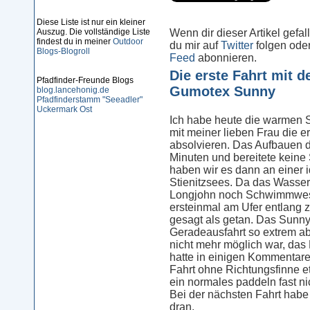
Diese Liste ist nur ein kleiner
Wenn dir dieser Artikel gefal
Auszug. Die vollständige Liste
findest du in meiner
Outdoor
du mir auf
Twitter
folgen ode
Blogs-Blogroll
Feed
abonnieren.
Die erste Fahrt mit 
Pfadfinder-Freunde Blogs
Gumotex Sunny
blog.lancehonig.de
Pfadfinderstamm "Seeadler"
Uckermark Ost
Ich habe heute die warmen
mit meiner lieben Frau die 
absolvieren. Das Aufbauen d
Minuten und bereitete keine
haben wir es dann an einer 
Stienitzsees. Da das Wasser 
Longjohn noch Schwimmweste 
ersteinmal am Ufer entlang z
gesagt als getan. Das Sunny
Geradeausfahrt so extrem ab
nicht mehr möglich war, das 
hatte in einigen Kommentare
Fahrt ohne Richtungsfinne e
ein normales paddeln fast nic
Bei der nächsten Fahrt habe 
dran.