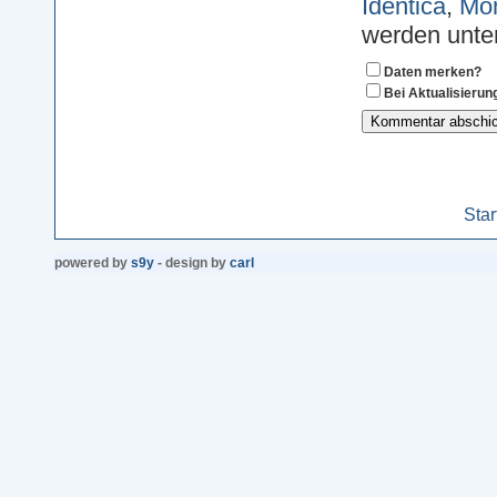
Identica
,
Mon
werden unter
Daten merken?
Bei Aktualisieru
Star
powered by
s9y
- design by
carl