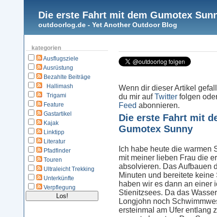
Die erste Fahrt mit dem Gumotex Sun
outdoorlog.de - Yet Another Outdoor Blog
kategorien
Ausflugsziele
Ausrüstung
Bezahlte Beiträge
Hallimash
Wenn dir dieser Artikel gefal
Trigami
du mir auf
Twitter
folgen ode
Feature
Feed
abonnieren.
Gastartikel
Die erste Fahrt mit 
Kajak
Gumotex Sunny
Linktipp
Literatur
Ich habe heute die warmen
Pfadfinder
mit meiner lieben Frau die 
Touren
absolvieren. Das Aufbauen d
Ultraleicht Trekking
Minuten und bereitete keine
Unterkünfte
haben wir es dann an einer 
Verpflegung
Stienitzsees. Da das Wasser 
Longjohn noch Schwimmweste 
ersteinmal am Ufer entlang z