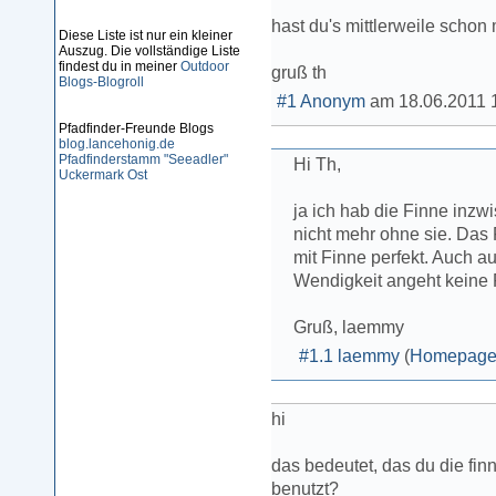
hast du's mittlerweile schon 
Diese Liste ist nur ein kleiner
Auszug. Die vollständige Liste
findest du in meiner
Outdoor
gruß th
Blogs-Blogroll
#1
Anonym
am
18.06.2011 
Pfadfinder-Freunde Blogs
blog.lancehonig.de
Pfadfinderstamm "Seeadler"
Hi Th,
Uckermark Ost
ja ich hab die Finne inzw
nicht mehr ohne sie. Das
mit Finne perfekt. Auch a
Wendigkeit angeht keine
Gruß, laemmy
#1.1
laemmy
(
Homepag
hi
das bedeutet, das du die fi
benutzt?