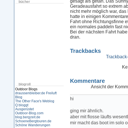
gesagt als getan. Das Sunny
bücher
Geradeausfahrt so extrem ab
nicht mehr möglich war, das 
hatte in einigen Kommentare
Fahrt ohne Richtungsfinne e
ein normales paddeln fast nic
Bei der nächsten Fahrt habe 
dran.
Trackbacks
Trackback-
Ke
Kommentare
blogroll
Ansicht der Komme
Outdoor Blogs
draussenbleiber.de
Freiluft
Blog
hi
The Other Face's Weblog
Q bloggt
Ausgerüstet
ging mir ähnlich.
Outdoor-Blog.com
aber mit flosse läufts wesent
blog.bergzeit.de
SchoeneBergtouren.de
mir macht das boot im solo od
Schöne Wanderungen