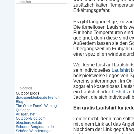
bücher
zusätzlich kalten Temperatu
Erkältungsgefahr.
Es gibt langärmelige, kurzär
Die ärmellosen Laufshirts we
Für hohe Temperaturen sind 
geeignet, denn diese sind e
Außerdem lassen sie den Sch
Übergangszeit im Frühjahr un
einer speziellen windundurc
Wer keine Lust auf Laufshirt
sein individuelles
Laufshirt 
beispielsweise Logos von S
Vereins unterbringen. Im On
sogar ein kostenloses Laufs
blogroll
ein Laufshirt oder
T-Shirt zu
Outdoor Blogs
Jacken, die sich individuell
draussenbleiber.de
Freiluft
Blog
The Other Face's Weblog
Ein gratis Laufshirt für je
Q bloggt
Ausgerüstet
Leider nicht, denn man soll
Outdoor-Blog.com
blog.bergzeit.de
mit einem Link auf das Angeb
SchoeneBergtouren.de
Nachdem der Link geprüft w
Schöne Wanderungen