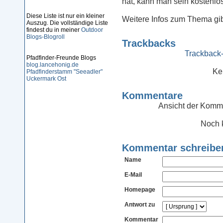
hat, kann man sein kostenlos
Diese Liste ist nur ein kleiner
Weitere Infos zum Thema gi
Auszug. Die vollständige Liste
findest du in meiner
Outdoor
Blogs-Blogroll
Trackbacks
Trackback-
Pfadfinder-Freunde Blogs
blog.lancehonig.de
Ke
Pfadfinderstamm "Seeadler"
Uckermark Ost
Kommentare
Ansicht der Komme
Noch 
Kommentar schreibe
Name
E-Mail
Homepage
Antwort zu
Kommentar