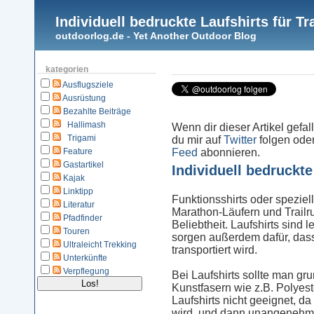
Individuell bedruckte Laufshirts für Tr
outdoorlog.de - Yet Another Outdoor Blog
kategorien
Ausflugsziele
Ausrüstung
Bezahlte Beiträge
Hallimash
Wenn dir dieser Artikel gefal
Trigami
du mir auf
Twitter
folgen ode
Feature
Feed
abonnieren.
Gastartikel
Individuell bedruckte
Kajak
Linktipp
Funktionsshirts oder speziell
Literatur
Marathon-Läufern und Trailr
Pfadfinder
Beliebtheit. Laufshirts sind
Touren
sorgen außerdem dafür, das
Ultraleicht Trekking
transportiert wird.
Unterkünfte
Verpflegung
Bei Laufshirts sollte man gr
Kunstfasern wie z.B. Polyest
Laufshirts nicht geeignet, da
wird, und dann unangenehm 