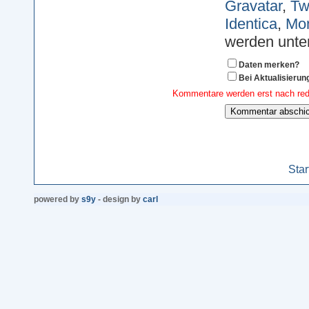
Gravatar
,
Twi
Identica
,
Mon
werden unter
Daten merken?
Bei Aktualisieru
Kommentare werden erst nach redak
Star
powered by
s9y
- design by
carl